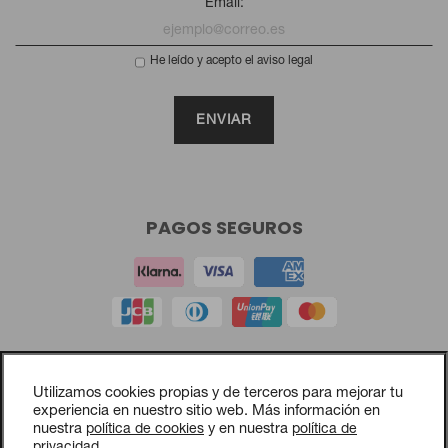
Email:
He leído y acepto el aviso legal
PAGOS SEGUROS
Aviso legal
Utilizamos cookies propias y de terceros para mejorar tu
Política de privacidad
experiencia en nuestro sitio web. Más información en
nuestra
política de cookies
y en nuestra
política de
Política de cookies