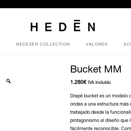
N
NECESER COLLECTION
VALORES
SO
Bucket MM
1.280
€
IVA incluido
Drapé bucket es un modelo q
ondas a una estructura más
trabajado desde la funciona
protagonismo al diseño que l
fácilmente reconocible. Como