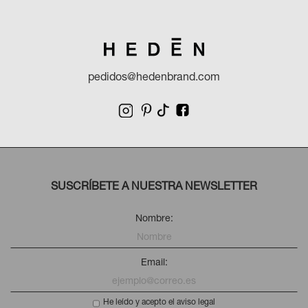
Bucket MM
Bucket GM
pedidos@hedenbrand.com
1.280
€
1.680
€
IVA incluido
IVA incluido
5 Colores
5 Colores
SUSCRÍBETE A NUESTRA NEWSLETTER
Nombre:
Email:
He leído y acepto el aviso legal