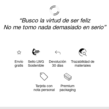
“Busco la virtud de ser feliz
No me tomo nada demasiado en serio”
Tote
1.100
€
IVA incluido
Envío
Sello LWG
Devolución
Trazabilidad de
gratis
Sostenible
30 días
materiales
4 Colores
Shoulder Square GM
950
€
IVA incluido
Tarjeta con
Premium
nota personal
packaging
4 Colores