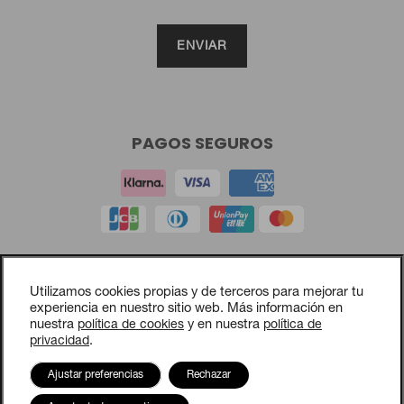
NOVEDAD
NOVEDAD
Drapé Shadow
Drapé Graphic
780
€
810
€
IVA incluido
IVA incluido
3 Colores
3 Colores
PAGOS SEGUROS
Aviso legal
Utilizamos cookies propias y de terceros para mejorar tu
Política de privacidad
experiencia en nuestro sitio web. Más información en
nuestra
política de cookies
y en nuestra
política de
Política de cookies
privacidad
.
Política de compras y devoluciones
NOVEDAD
NOVEDAD
Opciones de cookies
Ajustar preferencias
Rechazar
Contacto
Drapé Click
Oda abanico Oda gama