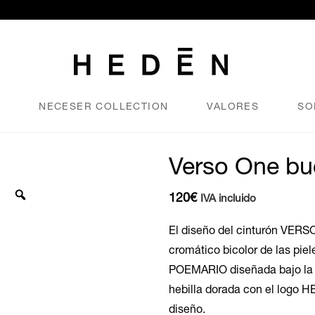
N
NECESER COLLECTION
VALORES
SO
Verso One bu
120
€
IVA incluido
El diseño del cinturón VERSO
cromático bicolor de las piel
POEMARIO diseñada bajo la di
hebilla dorada con el logo 
diseño.