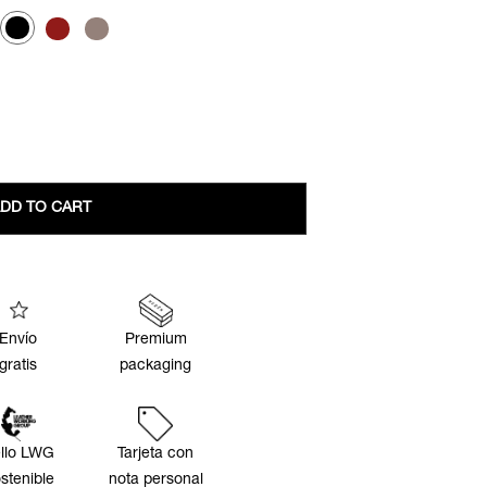
DD TO CART
Envío
Premium
gratis
packaging
llo LWG
Tarjeta con
stenible
nota personal