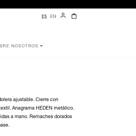
ES
EN
BRE NOSOTROS
olera ajustable. Cierre con
textil. Anagrama HEDEN metálico.
osidas a mano. Remaches dorados
base.