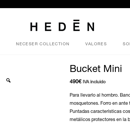
N
NECESER COLLECTION
VALORES
SO
Bucket Mini
490
€
IVA incluido
Para llevarlo al hombro. Band
mosquetones. Forro en ante 
Puntadas características c
metálicos protectores en la 