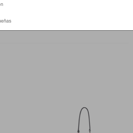
en
queñas