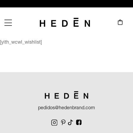
[yith_wcwl_wishlist]
pedidos@hedenbrand.com