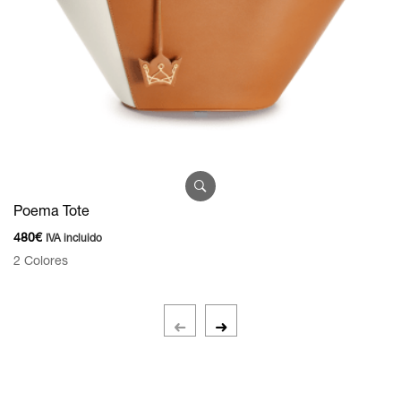
Poema Tote
V
480
€
4
IVA incluido
2 Colores
2 