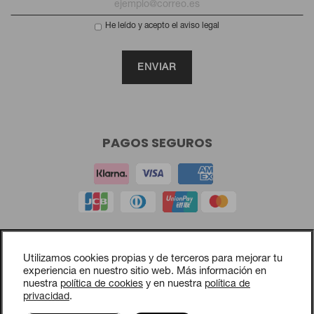
He leído y acepto el aviso legal
PAGOS SEGUROS
Aviso legal
Utilizamos cookies propias y de terceros para mejorar tu
Política de privacidad
experiencia en nuestro sitio web. Más información en
nuestra
política de cookies
y en nuestra
política de
Política de cookies
privacidad
.
Política de compras y devoluciones