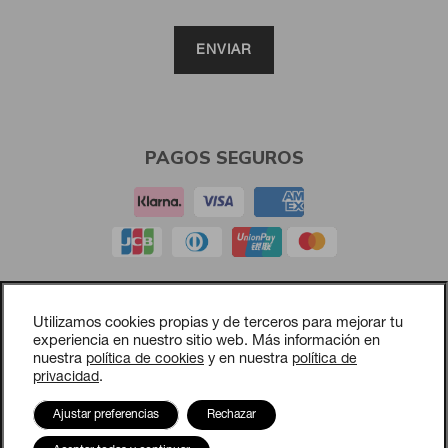
PAGOS SEGUROS
Aviso legal
Utilizamos cookies propias y de terceros para mejorar tu
Política de privacidad
experiencia en nuestro sitio web. Más información en
nuestra
política de cookies
y en nuestra
política de
Política de cookies
privacidad
.
Política de compras y devoluciones
Opciones de cookies
Ajustar preferencias
Rechazar
Contacto