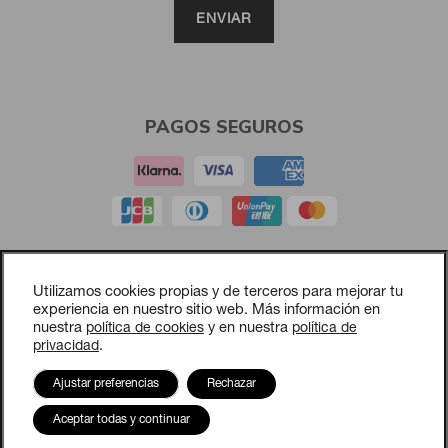
PAGOS SEGUROS
Aviso legal
Utilizamos cookies propias y de terceros para mejorar tu
Política de privacidad
experiencia en nuestro sitio web. Más información en
nuestra
política de cookies
y en nuestra
política de
Política de cookies
privacidad
.
Política de compras y devoluciones
Opciones de cookies
Ajustar preferencias
Rechazar
Contacto
Aceptar todas y continuar